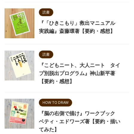
読書
『「ひきこもり」救出マニュアル
実践編』斎藤環著【要約・感想】
読書
『こどもニート、大人ニート タイ
プ別脱出プログラム』神山新平著
【要約・感想】
HOW TO DRAW
『脳の右側で描け』ワークブック
ベティ・エドワーズ著【要約・描い
てみた】