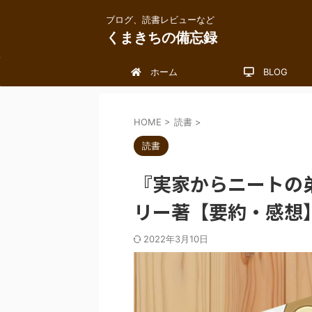
ブログ、読書レビューなど
くまきちの備忘録
ホーム
BLOG
HOME
>
読書
>
読書
『実家からニートの
リー著【要約・感想
2022年3月10日