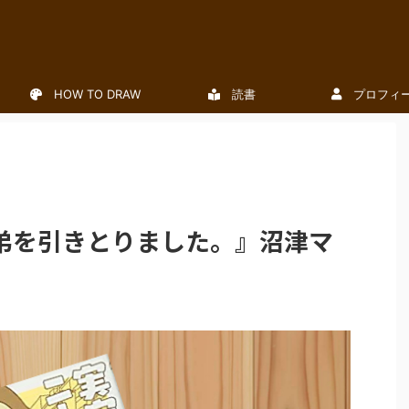
HOW TO DRAW
読書
プロフィ
弟を引きとりました。』沼津マ
】